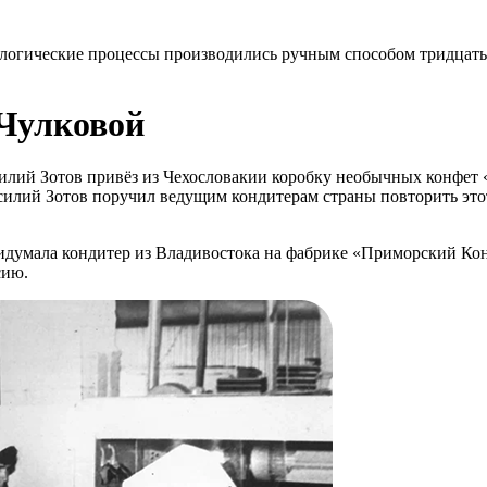
нологические процессы производились ручным способом тридцат
Чулковой
й Зотов привёз из Чехословакии коробку необычных конфет «П
силий Зотов поручил ведущим кондитерам страны повторить этот
идумала кондитер из Владивостока на фабрике «Приморский Кон
сию.