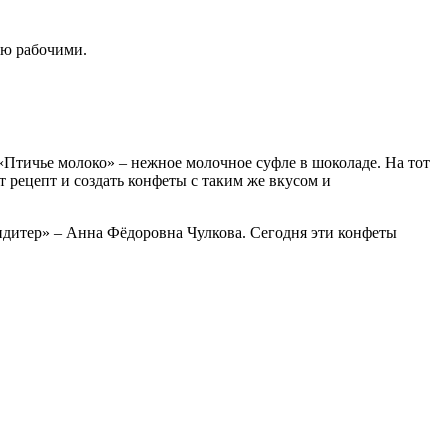
ью рабочими.
В
в
ш
тичье молоко» – нежное молочное суфле в шоколаде. На тот
 рецепт и создать конфеты с таким же вкусом и
дитер» – Анна Фёдоровна Чулкова. Сегодня эти конфеты