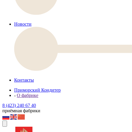
Новости
Контакты
Приморский Кондитер
-
О фабрике
8 (423) 240 67 40
приёмная фабрики