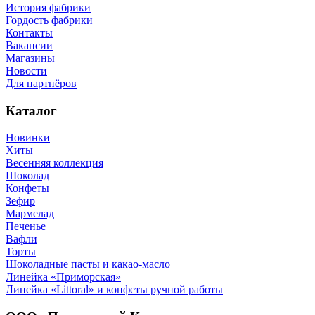
История фабрики
Гордость фабрики
Контакты
Вакансии
Магазины
Новости
Для партнёров
Каталог
Новинки
Хиты
Весенняя коллекция
Шоколад
Конфеты
Зефир
Мармелад
Печенье
Вафли
Торты
Шоколадные пасты и какао-масло
Линейка «Приморская»
Линейка «Littoral» и конфеты ручной работы